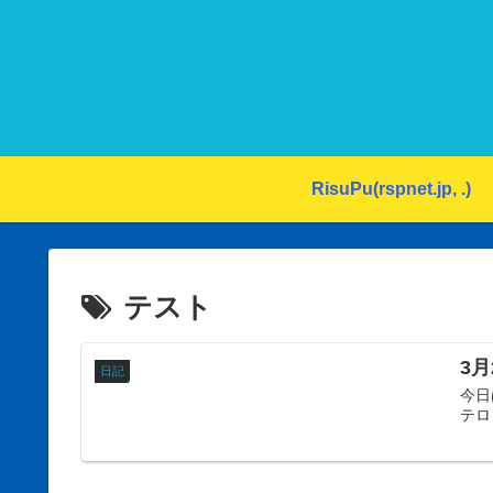
RisuPu(rspnet.jp, .)
テスト
3月
日記
今日
テロ