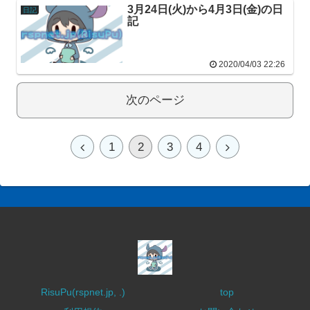
3月24日(火)から4月3日(金)の日
日記
記
2020/04/03 22:26
次のページ
1
2
3
4
RisuPu(rspnet.jp, .)
top