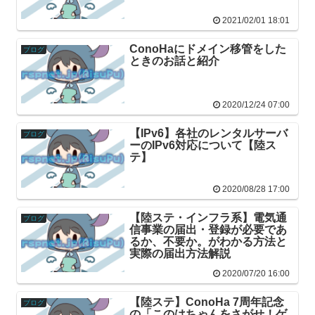
2021/02/01 18:01
ConoHaにドメイン移管をした
ブログ
ときのお話と紹介
2020/12/24 07:00
【IPv6】各社のレンタルサーバ
ブログ
ーのIPv6対応について【陸ス
テ】
2020/08/28 17:00
【陸ステ・インフラ系】電気通
ブログ
信事業の届出・登録が必要であ
るか、不要か。がわかる方法と
実際の届出方法解説
2020/07/20 16:00
【陸ステ】ConoHa 7周年記念
ブログ
の「このはちゃんをさがせ！ゲ