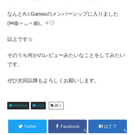
なんとA.I.Gamesのメンバーシップに入りました
(⋈◍＞◡＜◍)。✧♡
以上です☆
そのうち何かのレビューみたいなことをしてみたい
です。
ぜひ次回以降もよろしくお願いします。
rspnet.jp
日記
雑☆
Twitter
Facebook
はてブ
0
0