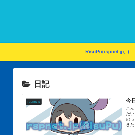
RisuPu(rspnet.jp, .)
日記
今
rspnet.jp
こん
たい
のっ
きたら