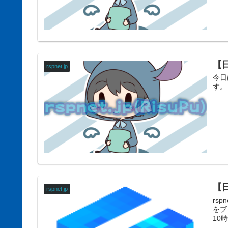
【
rspnet.jp
今日
す。
【
rspnet.jp
rs
をブ
10