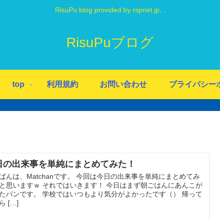
RisuPu blog provided by rspnet.jp, .
RisuPuブログ
top
利用規約
お問い合わせ
プライバシー
日の出来事を単純にまとめてみた！
ばんは、Matchanです。 今回は今日の出来事を単純にまとめてみ
と思いますｗ それではいきます！ 今日はまず朝ごはんにあんこが
たパンです。 学校ではいつもより気分がよかったです（） 帰って
 […]