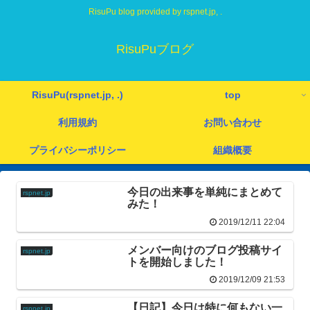
RisuPu blog provided by rspnet.jp, .
RisuPuブログ
RisuPu(rspnet.jp, .)
top
利用規約
お問い合わせ
プライバシーポリシー
組織概要
今日の出来事を単純にまとめて
rspnet.jp
みた！
2019/12/11 22:04
メンバー向けのブログ投稿サイ
rspnet.jp
トを開始しました！
2019/12/09 21:53
【日記】今日は特に何もない一
rspnet.jp