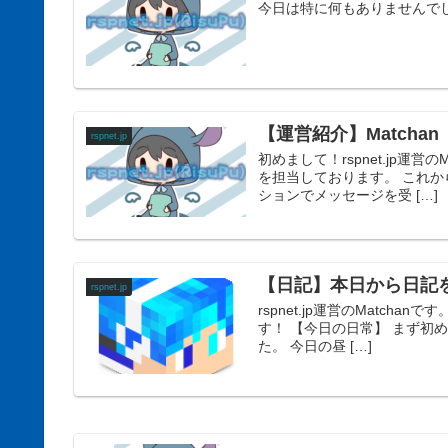
今日は特に何もありませんで
【運営紹介】Matchan
rspnet.jp
初めまして！rspnet.jp運営
を担当しております。 これか
ションでメッセージを受 […]
【日記】本日から日記
rspnet.jp
rspnet.jp運営のMatc
す！ 【今日の日常】 まず初
た。 今日の昼 […]