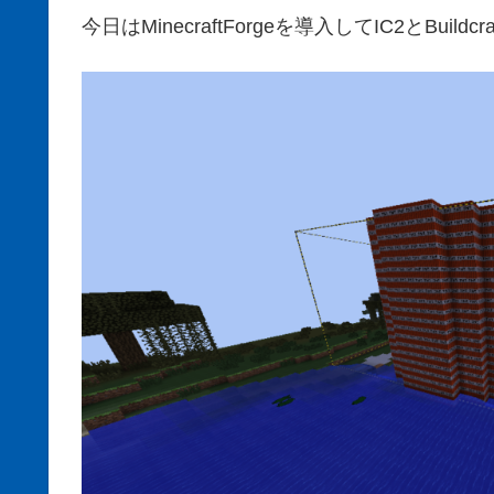
今日はMinecraftForgeを導入してIC2とBuild