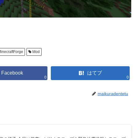
inecraftForge
Mod
Facebook
はてブ
0
0
maikuradentetu