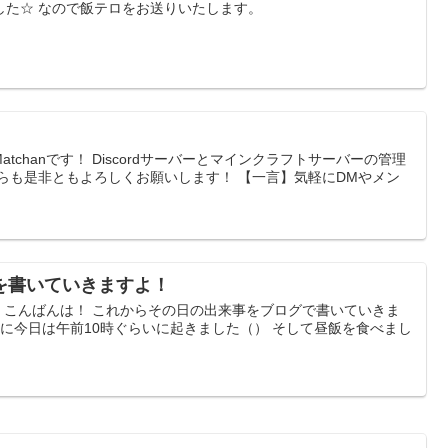
した☆ なので飯テロをお送りいたします。
のMatchanです！ Discordサーバーとマインクラフトサーバーの管理
らも是非ともよろしくお願いします！ 【一言】気軽にDMやメン
を書いていきますよ！
hanです。こんばんは！ これからその日の出来事をブログで書いていきま
めに今日は午前10時ぐらいに起きました（） そして昼飯を食べまし