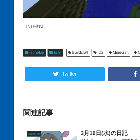
TNT円柱2
rspnet.jp
日記
Buildcraft
IC2
Minecraft
M
Twitter
関連記事
3月18日(水)の日記
rspnet.jp