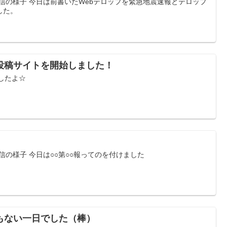
受信の様子 今日は前書いたWebテロップを緊急地震速報とテロップ
した。
投稿サイトを開始しました！
始したよ☆
信の様子 今日は○○第○○報ってのを付けました
もない一日でした（棒）