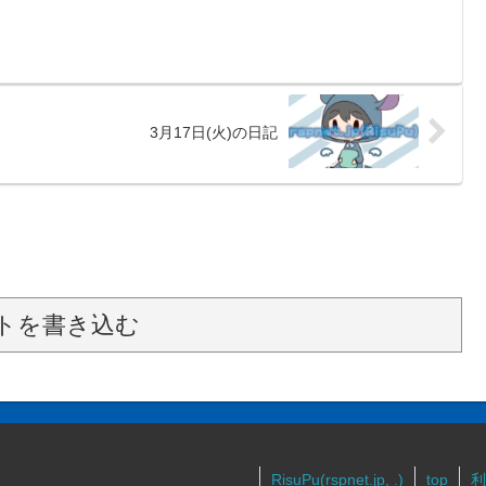
3月17日(火)の日記
トを書き込む
RisuPu(rspnet.jp, .)
top
利