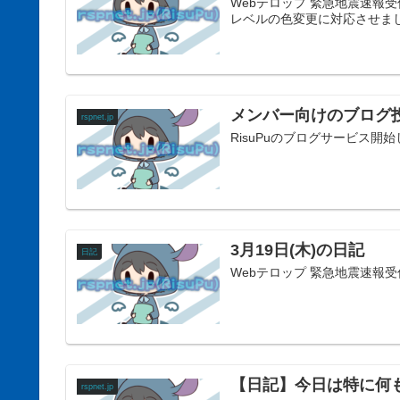
Webテロップ 緊急地震速報
レベルの色変更に対応させま
メンバー向けのブログ
rspnet.jp
RisuPuのブログサービス開
3月19日(木)の日記
日記
Webテロップ 緊急地震速報受
【日記】今日は特に何
rspnet.jp